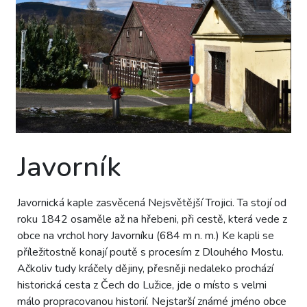
Javorník
Javornická kaple zasvěcená Nejsvětější Trojici. Ta stojí od
roku 1842 osaměle až na hřebeni, při cestě, která vede z
obce na vrchol hory Javorníku (684 m n. m.) Ke kapli se
příležitostně konají poutě s procesím z Dlouhého Mostu.
Ačkoliv tudy kráčely dějiny, přesněji nedaleko prochází
historická cesta z Čech do Lužice, jde o místo s velmi
málo propracovanou historií. Nejstarší známé jméno obce