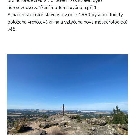
pro horolezectví. V 70. letech 20. století bylo
horolezecké zařízení modernizováno a při 1.
Scharfensteinské slavnosti v roce 1993 byla pro turisty
položena vrcholová kniha a vztyčena nová meteorologická
věž.