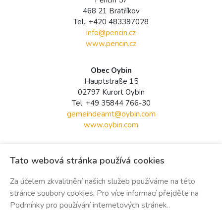
Pěnčín 57
468 21 Bratříkov
Tel.: +420 483397028
info@
pencin.cz
www.pencin.cz
Obec Oybin
Hauptstraße 15
02797 Kurort Oybin
Tel: +49 35844 766-30
gemeindeamt@
oybin.com
www.oybin.com
Tourist Info
Tato webová stránka používá cookies
Fremdenverkehrsbetrieb Oybin
Hauptstraße 15
Za účelem zkvalitnění našich služeb používáme na této
02797 Kurort Oybin
stránce soubory cookies. Pro více informací přejděte na
Tel: +49 35844 7330
Podmínky pro používání internetových stránek..
info@
oybin.com
www.burgundkloster-oybin.com