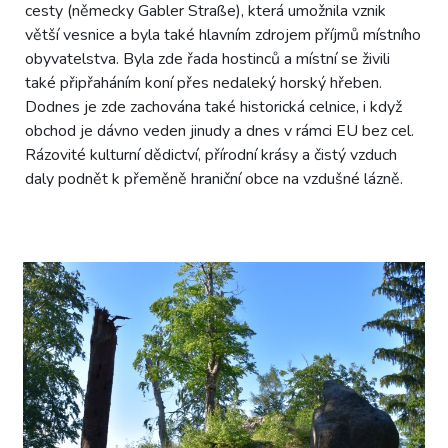
cesty (německy Gabler Straße), která umožnila vznik
větší vesnice a byla také hlavním zdrojem příjmů místního
obyvatelstva. Byla zde řada hostinců a místní se živili
také připřaháním koní přes nedaleký horský hřeben.
Dodnes je zde zachována také historická celnice, i když
obchod je dávno veden jinudy a dnes v rámci EU bez cel.
Rázovité kulturní dědictví, přírodní krásy a čistý vzduch
daly podnět k přeměně hraniční obce na vzdušné lázně.