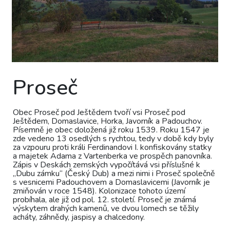
Proseč
Obec Proseč pod Ještědem tvoří vsi Proseč pod
Ještědem, Domaslavice, Horka, Javorník a Padouchov.
Písemně je obec doložená již roku 1539. Roku 1547 je
zde vedeno 13 osedlých s rychtou, tedy v době kdy byly
za vzpouru proti králi Ferdinandovi I. konfiskovány statky
a majetek Adama z Vartenberka ve prospěch panovníka.
Zápis v Deskách zemských vypočítává vsi příslušné k
„Dubu zámku“ (Český Dub) a mezi nimi i Proseč společně
s vesnicemi Padouchovem a Domaslavicemi (Javorník je
zmiňován v roce 1548). Kolonizace tohoto území
probíhala, ale již od pol. 12. století. Proseč je známá
výskytem drahých kamenů, ve dvou lomech se těžily
acháty, záhnědy, jaspisy a chalcedony.