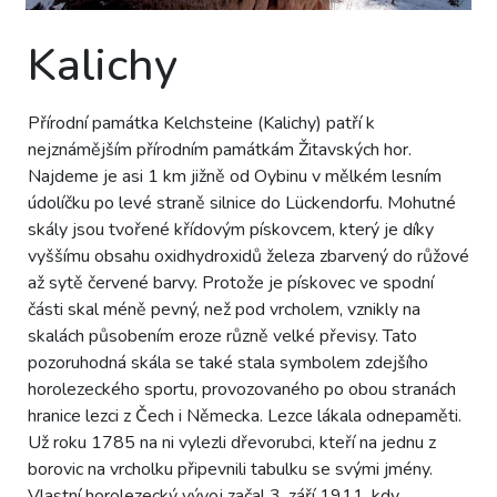
Kalichy
Přírodní památka Kelchsteine (Kalichy) patří k
nejznámějším přírodním památkám Žitavských hor.
Najdeme je asi 1 km jižně od Oybinu v mělkém lesním
údolíčku po levé straně silnice do Lückendorfu. Mohutné
skály jsou tvořené křídovým pískovcem, který je díky
vyššímu obsahu oxidhydroxidů železa zbarvený do růžové
až sytě červené barvy. Protože je pískovec ve spodní
části skal méně pevný, než pod vrcholem, vznikly na
skalách působením eroze různě velké převisy. Tato
pozoruhodná skála se také stala symbolem zdejšího
horolezeckého sportu, provozovaného po obou stranách
hranice lezci z Čech i Německa. Lezce lákala odnepaměti.
Už roku 1785 na ni vylezli dřevorubci, kteří na jednu z
borovic na vrcholku připevnili tabulku se svými jmény.
Vlastní horolezecký vývoj začal 3. září 1911, kdy