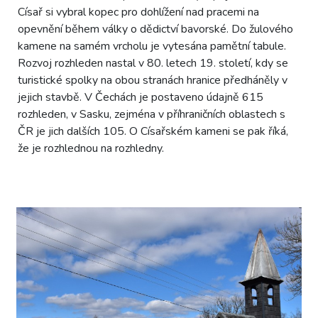
Císař si vybral kopec pro dohlížení nad pracemi na
opevnění během války o dědictví bavorské. Do žulového
kamene na samém vrcholu je vytesána pamětní tabule.
Rozvoj rozhleden nastal v 80. letech 19. století, kdy se
turistické spolky na obou stranách hranice předháněly v
jejich stavbě. V Čechách je postaveno údajně 615
rozhleden, v Sasku, zejména v příhraničních oblastech s
ČR je jich dalších 105. O Císařském kameni se pak říká,
že je rozhlednou na rozhledny.