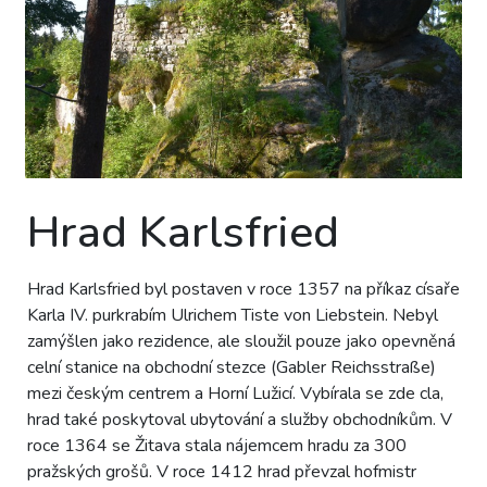
Hrad Karlsfried
Hrad Karlsfried byl postaven v roce 1357 na příkaz císaře
Karla IV. purkrabím Ulrichem Tiste von Liebstein. Nebyl
zamýšlen jako rezidence, ale sloužil pouze jako opevněná
celní stanice na obchodní stezce (Gabler Reichsstraße)
mezi českým centrem a Horní Lužicí. Vybírala se zde cla,
hrad také poskytoval ubytování a služby obchodníkům. V
roce 1364 se Žitava stala nájemcem hradu za 300
pražských grošů. V roce 1412 hrad převzal hofmistr