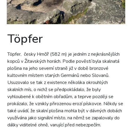
Töpfer
Töpfer, česky Hrnčíř (582 m) je jedním z nejkrásnějších
kopců v Žitavských horách. Podle pověstí byla skalnatá
plošina na jeho severní straně již v době bronzové
kultovním místem starých Germánů nebo Slovanů.
Usuzovalo se tak z existence několika okrouhlých
skalních mís, o nichž se předpokládalo, že byly
vyhloubené k obětním obřadům, a teprve později se
prokázalo, že vznikly přirozenou erozí pískovce. Někdy se
také uvádí, že skalní plošina mohla být v dávných dobách
využívána jako signální místo, na němž se zapalovaly do
dálky viditelné ohně, varující před nebezpečím.