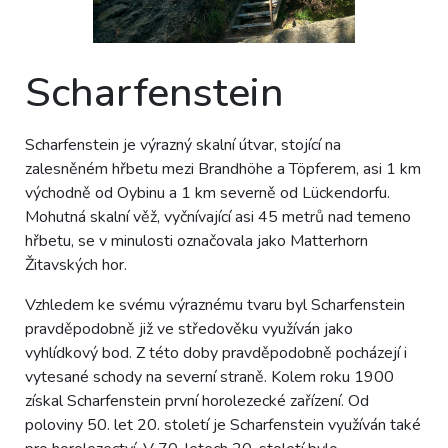
Scharfenstein
Scharfenstein je výrazný skalní útvar, stojící na
zalesněném hřbetu mezi Brandhöhe a Töpferem, asi 1 km
východně od Oybinu a 1 km severně od Lückendorfu.
Mohutná skalní věž, vyčnívající asi 45 metrů nad temeno
hřbetu, se v minulosti označovala jako Matterhorn
Žitavských hor.
Vzhledem ke svému výraznému tvaru byl Scharfenstein
pravděpodobně již ve středověku využíván jako
vyhlídkový bod. Z této doby pravděpodobně pocházejí i
vytesané schody na severní straně. Kolem roku 1900
získal Scharfenstein první horolezecké zařízení. Od
poloviny 50. let 20. století je Scharfenstein využíván také