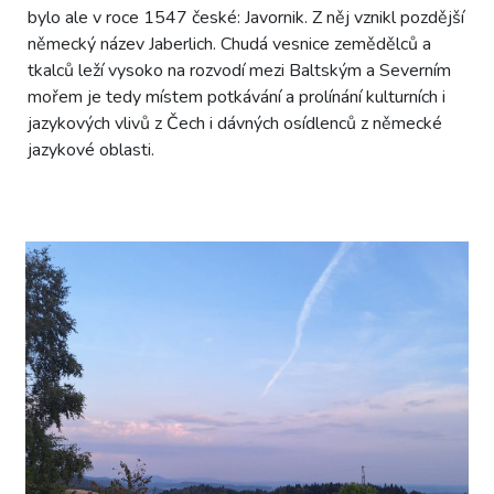
bylo ale v roce 1547 české: Javornik. Z něj vznikl pozdější
německý název Jaberlich. Chudá vesnice zemědělců a
tkalců leží vysoko na rozvodí mezi Baltským a Severním
mořem je tedy místem potkávání a prolínání kulturních i
jazykových vlivů z Čech i dávných osídlenců z německé
jazykové oblasti.