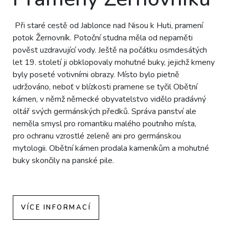
Při staré cestě od Jablonce nad Nisou k Huti, pramení
potok Žernovník. Potoční studna měla od nepaměti
pověst uzdravující vody. Ještě na počátku osmdesátých
let 19. století ji obklopovaly mohutné buky, jejichž kmeny
byly poseté votivními obrazy. Místo bylo pietně
udržováno, neboť v blízkosti pramene se tyčil Obětní
kámen, v němž německé obyvatelstvo vidělo pradávný
oltář svých germánských předků. Správa panství ale
neměla smysl pro romantiku malého poutního místa,
pro ochranu vzrostlé zeleně ani pro germánskou
mytologii. Obětní kámen prodala kameníkům a mohutné
buky skončily na panské pile.
VÍCE INFORMACÍ